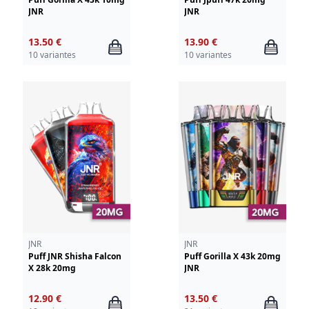
JNR
JNR
13.50 €
13.90 €
10 variantes
10 variantes
JNR
JNR
Puff JNR Shisha Falcon
Puff Gorilla X 43k 20mg
X 28k 20mg
JNR
12.90 €
13.50 €