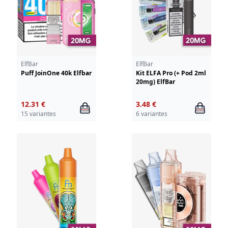
ElfBar
ElfBar
Puff JoinOne 40k Elfbar
Kit ELFA Pro (+ Pod 2ml
20mg) ElfBar
12.31 €
3.48 €
15 variantes
6 variantes