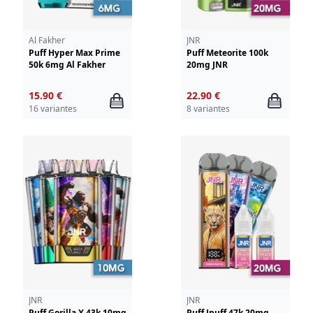
Al Fakher
JNR
Puff Hyper Max Prime
Puff Meteorite 100k
50k 6mg Al Fakher
20mg JNR
15.90 €
22.90 €
16 variantes
8 variantes
JNR
JNR
Puff Gorilla X 43k 10mg
Puff Jpuff 47k 20mg