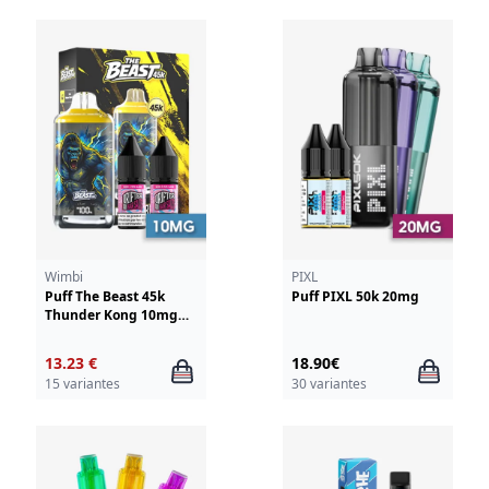
Wimbi
PIXL
Puff The Beast 45k
Puff PIXL 50k 20mg
Thunder Kong 10mg
Wimbi - Drifter
13.23 €
18.90€
15 variantes
30 variantes