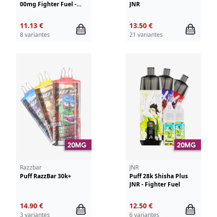
00mg Fighter Fuel -
JNR
Aspire
11.13 €
13.50 €
8 variantes
21 variantes
Razzbar
JNR
Puff RazzBar 30k+
Puff 28k Shisha Plus
JNR - Fighter Fuel
14.90 €
12.50 €
3 variantes
6 variantes