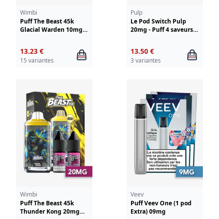
Wimbi
Pulp
Puff The Beast 45k
Le Pod Switch Pulp
Glacial Warden 10mg
20mg - Puff 4 saveurs
Wimbi - Drifter
en 1
13.23 €
13.50 €
15 variantes
3 variantes
Wimbi
Veev
Puff The Beast 45k
Puff Veev One (1 pod
Thunder Kong 20mg
Extra) 09mg