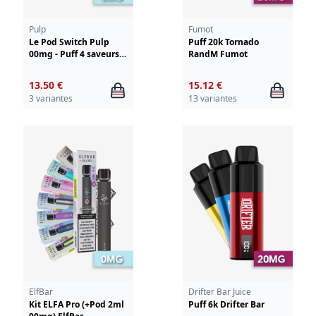
Pulp
Fumot
Le Pod Switch Pulp
Puff 20k Tornado
00mg - Puff 4 saveurs
RandM Fumot
en 1
13.50 €
15.12 €
3 variantes
13 variantes
ElfBar
Drifter Bar Juice
Kit ELFA Pro (+Pod 2ml
Puff 6k Drifter Bar