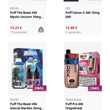
Wimbi
JNR
Puff The Beast 45k
Puff Falcon X 28k 10mg
Mystic Unicorn 10mg
JNR
Wimbi - Drifter
13.23 €
12.90 €
15 variantes
6 variantes
Wimbi
IVapeGreat
Puff The Beast 45k
Puff Pro 40k
Glacial Warden 20mg
IVapeGreat