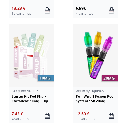
Wimbi - Drifter
13.23 €
6.99€
15 variantes
4 variantes
Les puffs de Pulp
Wpuff by Liquideo
Starter Kit Pod Flip +
Puff Wpuff Fusion Pod
Cartouche 10mg Pulp
System 15k 20mg
Liquideo
7.42 €
12.50 €
4 variantes
11 variantes