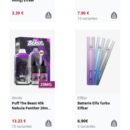
00mg) ElfBar
3.39 €
7.90 €
10 variantes
Wimbi
ElfBar
Puff The Beast 45k
Batterie Elfa Turbo
Nebula Panther 20mg
Elfbar
Wimbi-Drifter
13.23 €
6.90€
15 variantes
3 variantes