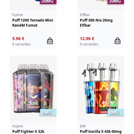
Fumot
ElfBar
Puff 1200 Tornado Mini
Puff 30k Nio 20mg
RandM Fumot
Elfbar
5.90 €
12.90 €
9 variantes
6 variantes
Aspire
JNR
Puff Fighter X 32k
Puff Gorilla X 43k 00mg