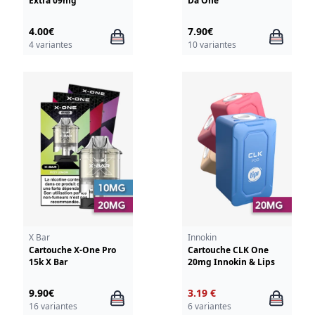
Extra 09mg
Da One
4.00€
7.90€
4 variantes
10 variantes
X Bar
Innokin
Cartouche X-One Pro
Cartouche CLK One
15k X Bar
20mg Innokin & Lips
9.90€
3.19 €
16 variantes
6 variantes