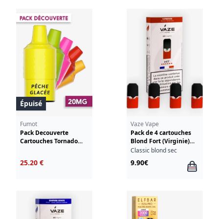
Épuisé
Fumot
Vaze Vape
Pack Decouverte
Pack de 4 cartouches
Cartouches Tornado
Blond Fort (Virginie)
Mini RandM Fumot
Vaze Vape
Classic blond sec
25.20 €
9.90€