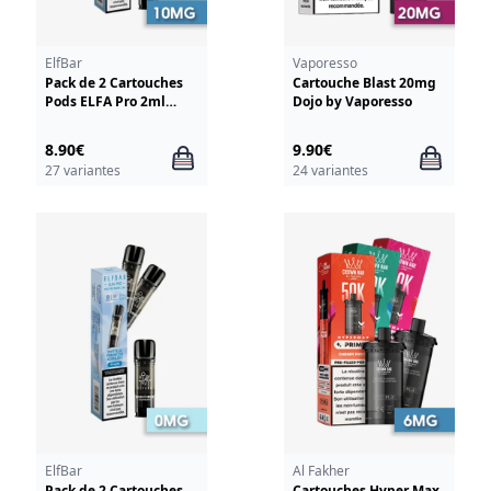
ElfBar
Vaporesso
Pack de 2 Cartouches
Cartouche Blast 20mg
Pods ELFA Pro 2ml
Dojo by Vaporesso
10mg ElfBar
8.90€
9.90€
27 variantes
24 variantes
ElfBar
Al Fakher
Pack de 2 Cartouches
Cartouches Hyper Max