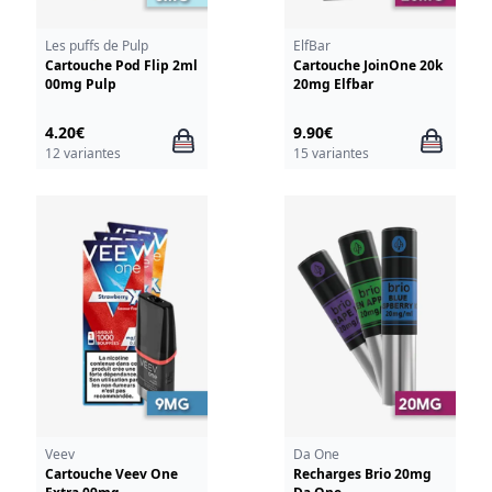
Les puffs de Pulp
ElfBar
Cartouche Pod Flip 2ml
Cartouche JoinOne 20k
00mg Pulp
20mg Elfbar
4.20€
9.90€
12 variantes
15 variantes
Veev
Da One
Cartouche Veev One
Recharges Brio 20mg