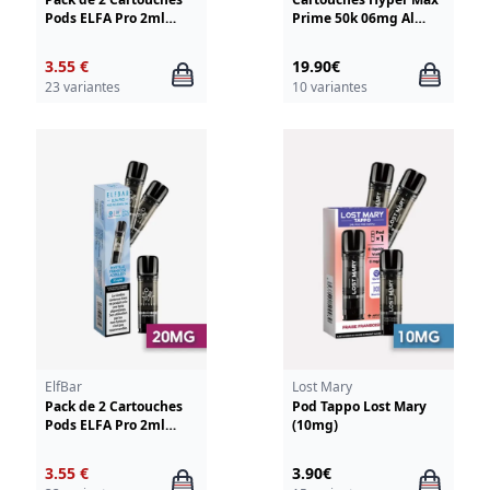
Pods ELFA Pro 2ml
Prime 50k 06mg Al
00mg ElfBar
Fakher
3.55 €
19.90€
23 variantes
10 variantes
ElfBar
Lost Mary
Pack de 2 Cartouches
Pod Tappo Lost Mary
Pods ELFA Pro 2ml
(10mg)
20mg ElfBar
3.55 €
3.90€