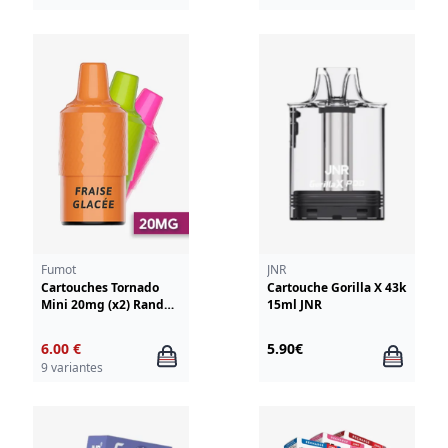
Fumot
JNR
Cartouches Tornado
Cartouche Gorilla X 43k
Mini 20mg (x2) RandM
15ml JNR
Fumot
6.00 €
5.90€
9 variantes