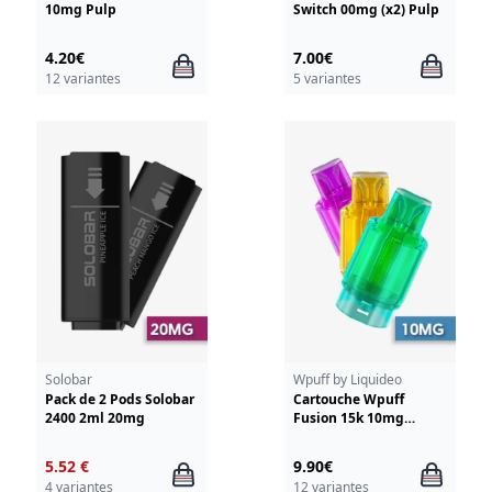
10mg Pulp
Switch 00mg (x2) Pulp
4.20€
7.00€
12 variantes
5 variantes
Solobar
Wpuff by Liquideo
Pack de 2 Pods Solobar
Cartouche Wpuff
2400 2ml 20mg
Fusion 15k 10mg
Liquideo
5.52 €
9.90€
4 variantes
12 variantes