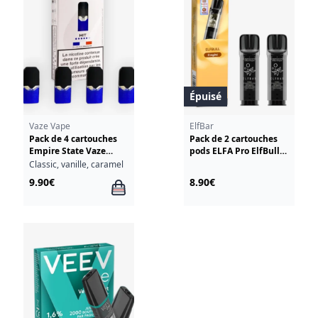
Épuisé
Vaze Vape
ElfBar
Pack de 4 cartouches
Pack de 2 cartouches
Empire State Vaze
pods ELFA Pro ElfBull
Vape
2ml 00mg ElfBar
Classic, vanille, caramel
9.90€
8.90€