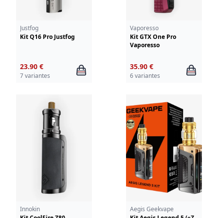
Justfog
Vaporesso
Kit Q16 Pro Justfog
Kit GTX One Pro
Vaporesso
23.90 €
35.90 €
7 variantes
6 variantes
Innokin
Aegis Geekvape
Kit CoolFire Z80
Kit Aegis Legend 5 (+Z