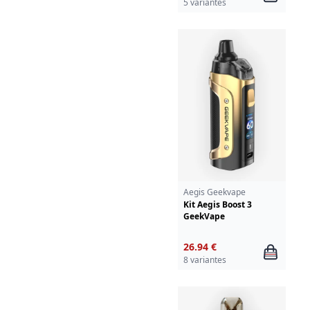
5 variantes
Aegis Geekvape
Kit Aegis Boost 3
GeekVape
26.94 €
8 variantes