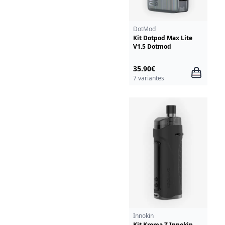
DotMod
Kit Dotpod Max Lite
V1.5 Dotmod
35.90€
7 variantes
Innokin
Kit Kroma Z Innokin