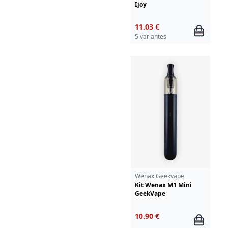
Ijoy
11.03 €
5 variantes
Wenax Geekvape
Kit Wenax M1 Mini
GeekVape
10.90 €