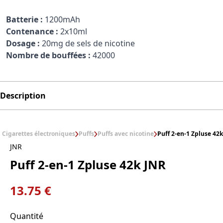
Batterie :
1200mAh
Contenance :
2x10ml
Dosage :
20mg de sels de nicotine
Nombre de bouffées :
42000
Description
Cigarettes électroniques
Puffs
Puffs avec nicotine
Puff 2-en-1 Zpluse 42
JNR
Puff 2-en-1 Zpluse 42k JNR
13.75 €
Quantité