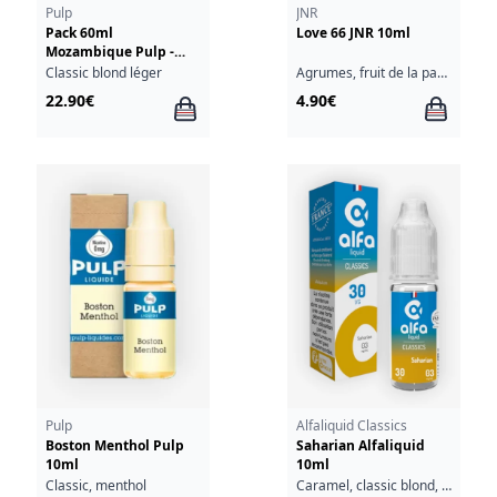
Pulp
JNR
Pack 60ml
Love 66 JNR 10ml
Mozambique Pulp -
03mg
Classic blond léger
Agrumes, fruit de la passion
22.90€
4.90€
Pulp
Alfaliquid Classics
Boston Menthol Pulp
Saharian Alfaliquid
10ml
10ml
Classic, menthol
Caramel, classic blond, chocolat, noix, sirop d'érable, vanille