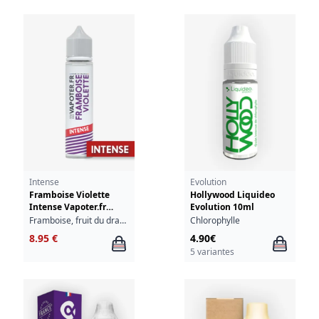
Intense
Evolution
Framboise Violette
Hollywood Liquideo
Intense Vapoter.fr
Evolution 10ml
50ml
Framboise, fruit du dragon, violette
Chlorophylle
8.95 €
4.90€
5 variantes