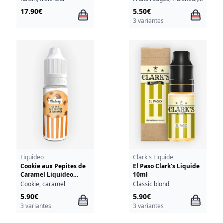
17.90€
5.50€
3 variantes
Liquideo
Clark's Liquide
Cookie aux Pepites de
El Paso Clark's Liquide
Caramel Liquideo
10ml
Bakery 10ml
Cookie, caramel
Classic blond
5.90€
5.90€
3 variantes
3 variantes