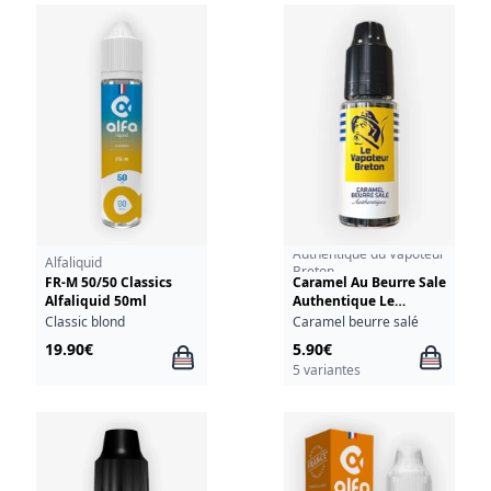
Authentique du Vapoteur
Alfaliquid
Breton
FR-M 50/50 Classics
Caramel Au Beurre Sale
Alfaliquid 50ml
Authentique Le
Vapoteur Breton 10ml
Classic blond
Caramel beurre salé
19.90€
5.90€
5 variantes