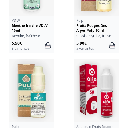
VDLV
Pulp
Menthe fraiche VDLV
Fruits Rouges Des
10ml
Alpes Pulp 10ml
Menthe, fraîcheur
Cassis, myrtille, fraise des bois
5.90€
5.90€
3 variantes
5 variantes
Pulp
Alfaliquid Fruits Rouges