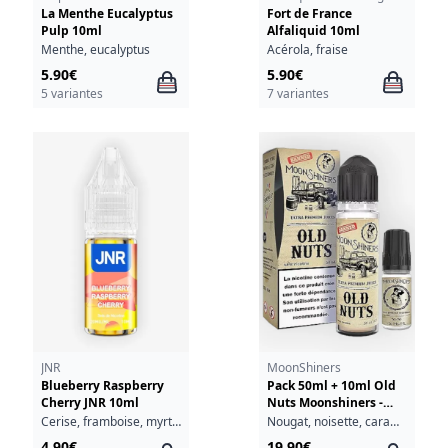
La Menthe Eucalyptus
Fort de France
Pulp 10ml
Alfaliquid 10ml
Menthe, eucalyptus
Acérola, fraise
5.90€
5.90€
5 variantes
7 variantes
JNR
MoonShiners
Blueberry Raspberry
Pack 50ml + 10ml Old
Cherry JNR 10ml
Nuts Moonshiners -
03mg
Cerise, framboise, myrtille
Nougat, noisette, caramel
4.90€
19.90€