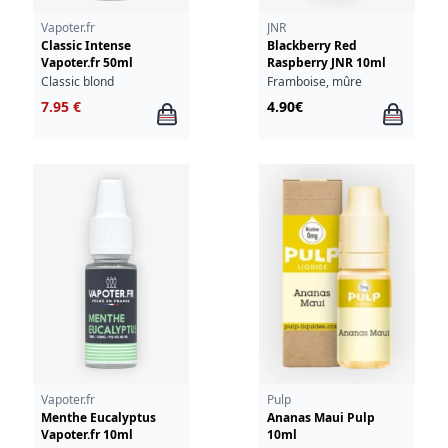
Vapoter.fr
JNR
Classic Intense
Blackberry Red
Vapoter.fr 50ml
Raspberry JNR 10ml
Classic blond
Framboise, mûre
7.95 €
4.90€
Vapoter.fr
Pulp
Menthe Eucalyptus
Ananas Maui Pulp
Vapoter.fr 10ml
10ml