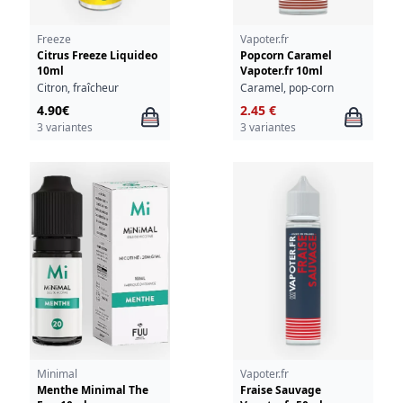
Freeze
Vapoter.fr
Citrus Freeze Liquideo
Popcorn Caramel
10ml
Vapoter.fr 10ml
Citron, fraîcheur
Caramel, pop-corn
4.90€
2.45 €
3 variantes
3 variantes
Minimal
Vapoter.fr
Menthe Minimal The
Fraise Sauvage