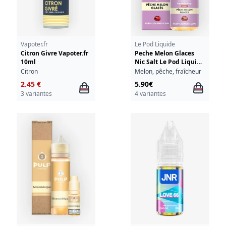
Vapoter.fr
Le Pod Liquide
Citron Givre Vapoter.fr
Peche Melon Glaces
10ml
Nic Salt Le Pod Liquide
Pulp 10ml
Citron
Melon, pêche, fraîcheur
2.45 €
5.90€
3 variantes
4 variantes