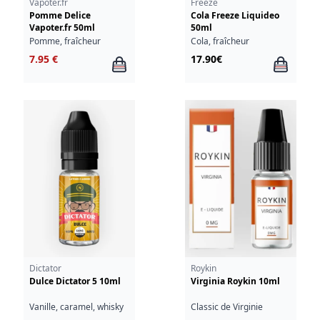
Vapoter.fr
Freeze
Pomme Delice
Cola Freeze Liquideo
Vapoter.fr 50ml
50ml
Pomme, fraîcheur
Cola, fraîcheur
7.95 €
17.90€
Dictator
Roykin
Dulce Dictator 5 10ml
Virginia Roykin 10ml
Vanille, caramel, whisky
Classic de Virginie