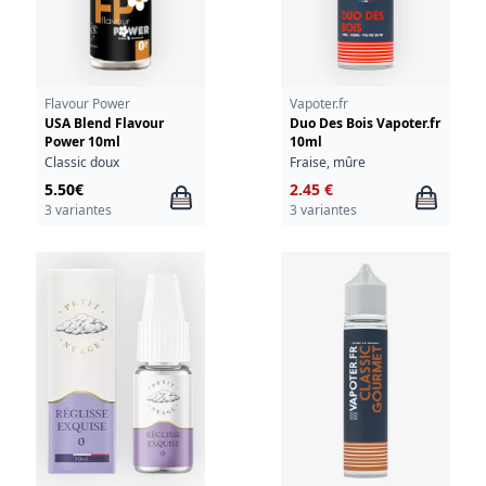
Flavour Power
Vapoter.fr
USA Blend Flavour
Duo Des Bois Vapoter.fr
Power 10ml
10ml
Classic doux
Fraise, mûre
5.50€
2.45 €
3 variantes
3 variantes