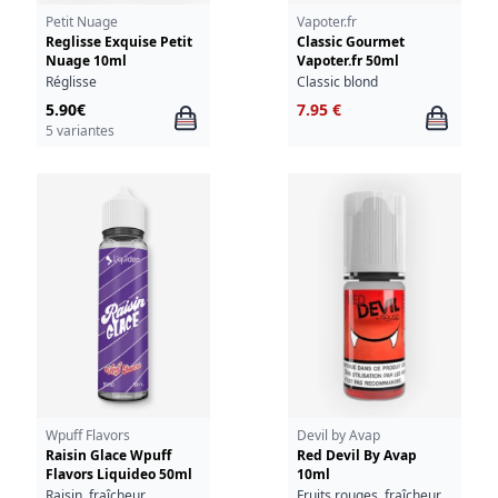
Petit Nuage
Vapoter.fr
Reglisse Exquise Petit
Classic Gourmet
Nuage 10ml
Vapoter.fr 50ml
Réglisse
Classic blond
5.90€
7.95 €
5 variantes
Wpuff Flavors
Devil by Avap
Raisin Glace Wpuff
Red Devil By Avap
Flavors Liquideo 50ml
10ml
Raisin, fraîcheur
Fruits rouges, fraîcheur, absinthe, réglisse