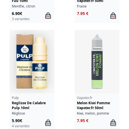
Fuu 10ml
Vapoter.fr 50ml
Menthe, citron
Fraise
6.90€
7.95 €
3 variantes
Pulp
Vapoter.fr
Reglisse De Calabre
Melon Kiwi Pomme
Pulp 10ml
Vapoter.fr 50ml
Réglisse
Kiwi, melon, pomme
5.90€
7.95 €
4 variantes