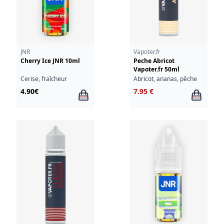
JNR
Vapoter.fr
Cherry Ice JNR 10ml
Peche Abricot
Vapoter.fr 50ml
Cerise, fraîcheur
Abricot, ananas, pêche
4.90€
7.95 €