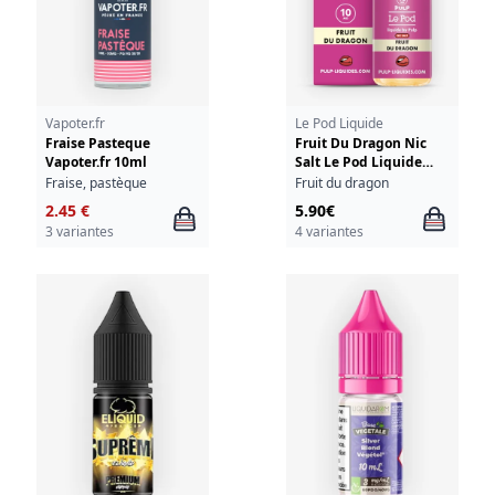
Vapoter.fr
Le Pod Liquide
Fraise Pasteque
Fruit Du Dragon Nic
Vapoter.fr 10ml
Salt Le Pod Liquide
Pulp 10ml
Fraise, pastèque
Fruit du dragon
2.45 €
5.90€
3 variantes
4 variantes