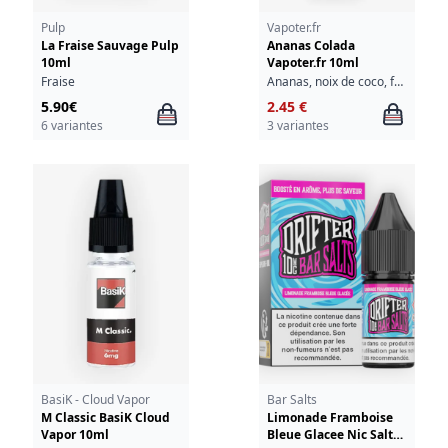
Pulp
Vapoter.fr
La Fraise Sauvage Pulp
Ananas Colada
10ml
Vapoter.fr 10ml
Fraise
Ananas, noix de coco, fraîcheur
5.90€
2.45 €
6 variantes
3 variantes
BasiK - Cloud Vapor
Bar Salts
M Classic BasiK Cloud
Limonade Framboise
Vapor 10ml
Bleue Glacee Nic Salt