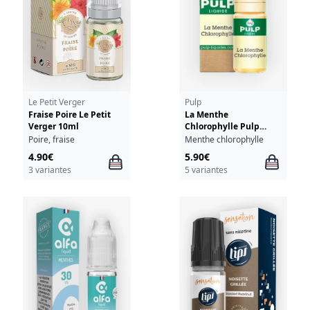
Le Petit Verger
Pulp
Fraise Poire Le Petit
La Menthe
Verger 10ml
Chlorophylle Pulp
10ml
Poire, fraise
Menthe chlorophylle
4.90€
5.90€
3 variantes
5 variantes