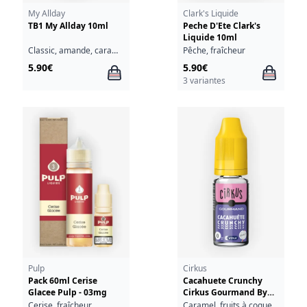
My Allday
Clark's Liquide
TB1 My Allday 10ml
Peche D'Ete Clark's
Liquide 10ml
Classic, amande, caramel
Pêche, fraîcheur
5.90€
5.90€
3 variantes
Pulp
Cirkus
Pack 60ml Cerise
Cacahuete Crunchy
Glacee Pulp - 03mg
Cirkus Gourmand By
VDLV 10ml
Cerise, fraîcheur
Caramel, fruits à coque