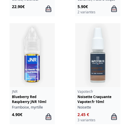
22.90€
5.90€
2 variantes
JNR
Vapoter.fr
Blueberry Red
Noisette Craquante
Raspberry JNR 10ml
Vapoter.fr 10ml
Framboise, myrtille
Noisette
4.90€
2.45 €
3 variantes