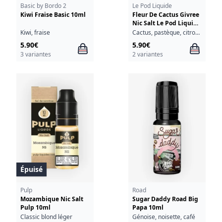
Basic by Bordo 2
Le Pod Liquide
Kiwi Fraise Basic 10ml
Fleur De Cactus Givree
Nic Salt Le Pod Liquide
Pulp 10ml
Kiwi, fraise
Cactus, pastèque, citron, fraîcheur
5.90€
5.90€
3 variantes
2 variantes
Épuisé
Pulp
Road
Mozambique Nic Salt
Sugar Daddy Road Big
Pulp 10ml
Papa 10ml
Classic blond léger
Génoise, noisette, café