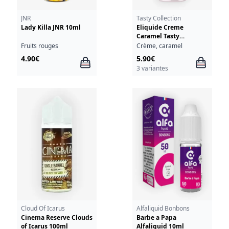
JNR
Tasty Collection
Lady Killa JNR 10ml
Eliquide Creme
Caramel Tasty
Collection Liquidarom
Fruits rouges
Crème, caramel
10ml
4.90€
5.90€
3 variantes
Cloud Of Icarus
Alfaliquid Bonbons
Cinema Reserve Clouds
Barbe a Papa
of Icarus 100ml
Alfaliquid 10ml