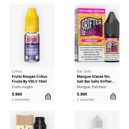
Cirkus
Bar Salts
Fruits Rouges Cirkus
Mangue Glacee Nic
Fruite By VDLV 10ml
Salt Bar Salts Drifter
10ml
Fruits rouges
Mangue, fraîcheur
5.90€
5.90€
5 variantes
2 variantes