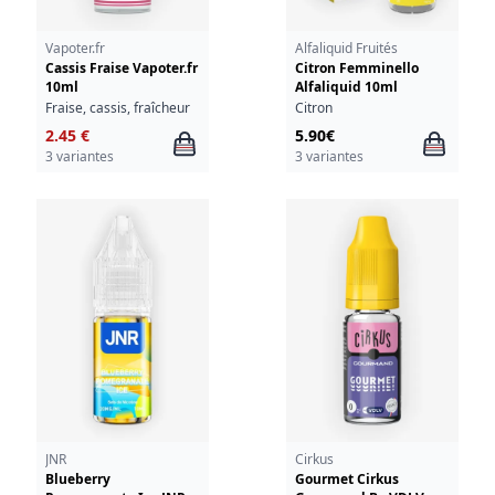
Vapoter.fr
Alfaliquid Fruités
Cassis Fraise Vapoter.fr
Citron Femminello
10ml
Alfaliquid 10ml
Fraise, cassis, fraîcheur
Citron
2.45 €
5.90€
3 variantes
3 variantes
JNR
Cirkus
Blueberry
Gourmet Cirkus