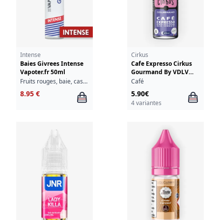
Intense
Cirkus
Baies Givrees Intense
Cafe Expresso Cirkus
Vapoter.fr 50ml
Gourmand By VDLV
10ml
Fruits rouges, baie, cassis, groseille, fraîcheur
Café
8.95 €
5.90€
4 variantes