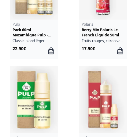
Pulp
Polaris
Pack 60ml
Berry Mix Polaris Le
Mozambique Pulp -
French Liquide 50ml
06mg
Classic blond léger
Fruits rouges, citron vert, fraîcheur
22.90€
17.90€