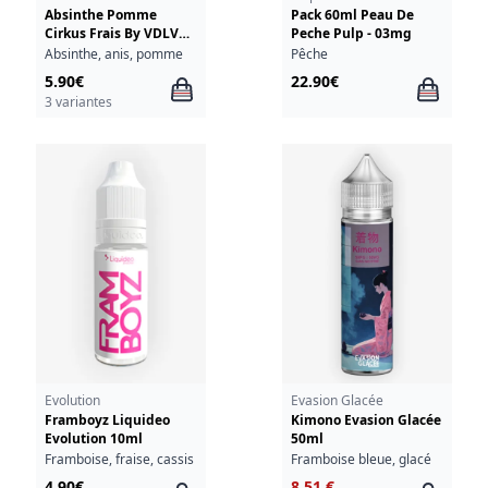
Absinthe Pomme
Pack 60ml Peau De
Cirkus Frais By VDLV
Peche Pulp - 03mg
10ml
Absinthe, anis, pomme
Pêche
5.90€
22.90€
3 variantes
Evolution
Evasion Glacée
Framboyz Liquideo
Kimono Evasion Glacée
Evolution 10ml
50ml
Framboise, fraise, cassis
Framboise bleue, glacé
4.90€
8.51 €