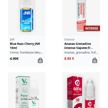
JNR
Intense
Blue Razz Cherry JNR
Ananas Grenadine
10ml
Intense Vapoter.fr
50ml
Cerise, framboise bleue, myrtille
Ananas, grenadine, fraîcheur
4.90€
8.95 €