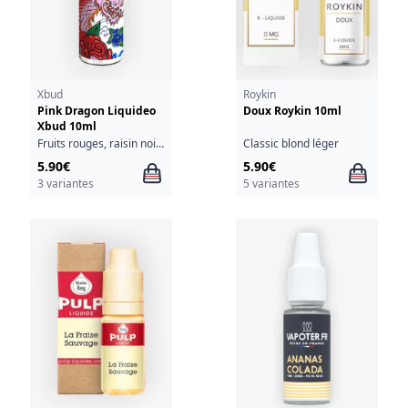
Xbud
Roykin
Pink Dragon Liquideo
Doux Roykin 10ml
Xbud 10ml
Fruits rouges, raisin noir, anis, eucalyptus
Classic blond léger
5.90€
5.90€
3 variantes
5 variantes