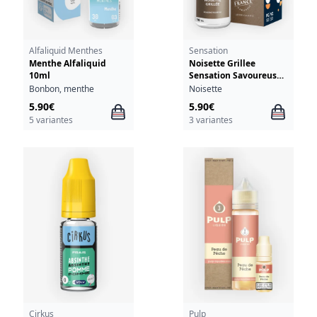
Alfaliquid Menthes
Sensation
Menthe Alfaliquid
Noisette Grillee
10ml
Sensation Savoureuse
Le French Liquide 10ml
Bonbon, menthe
Noisette
5.90€
5.90€
5 variantes
3 variantes
Cirkus
Pulp