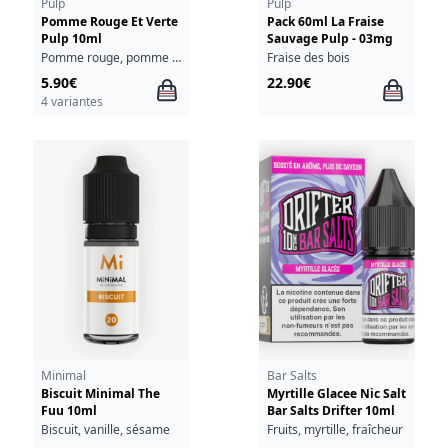
Pulp
Pulp
Pomme Rouge Et Verte
Pack 60ml La Fraise
Pulp 10ml
Sauvage Pulp - 03mg
Pomme rouge, pomme verte
Fraise des bois
5.90€
22.90€
4 variantes
Minimal
Bar Salts
Biscuit Minimal The
Myrtille Glacee Nic Salt
Fuu 10ml
Bar Salts Drifter 10ml
Biscuit, vanille, sésame
Fruits, myrtille, fraîcheur