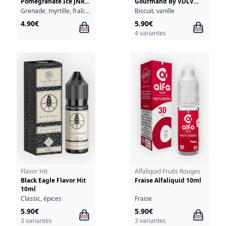
Pomegranate Ice JNR
Gourmand By VDLV
10ml
10ml
Grenade, myrtille, fraîcheur
Biscuit, vanille
4.90€
5.90€
4 variantes
Flavor Hit
Alfaliquid Fruits Rouges
Black Eagle Flavor Hit
Fraise Alfaliquid 10ml
10ml
Classic, épices
Fraise
5.90€
5.90€
3 variantes
3 variantes