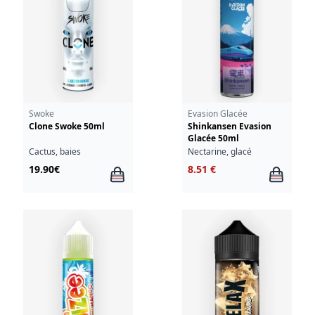
Swoke
Evasion Glacée
Clone Swoke 50ml
Shinkansen Evasion
Glacée 50ml
Cactus, baies
Nectarine, glacé
19.90€
8.51 €