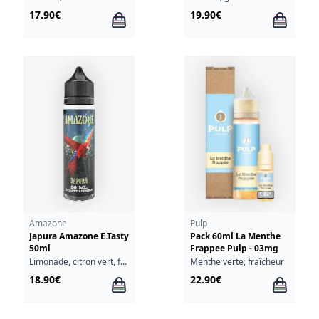
17.90€
19.90€
Amazone
Pulp
Japura Amazone E.Tasty
Pack 60ml La Menthe
50ml
Frappee Pulp - 03mg
Limonade, citron vert, fruits rouges, cassis
Menthe verte, fraîcheur
18.90€
22.90€