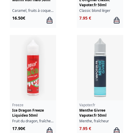
Vapoter.fr 50ml
Caramel, fruits à coque, vanille, cannelle, muffin
Classic blond léger
16.50€
7.95 €
Freeze
Vapoter.fr
Ice Dragon Freeze
Menthe Givree
Liquideo 50ml
Vapoter.fr 50ml
Fruit du dragon, fraîcheur
Menthe, fraîcheur
17.90€
7.95 €