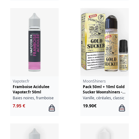
Vapoter.fr
MoonShiners
Framboise Acidulee
Pack 50ml + 10ml Gold
Vapoter.fr 50ml
Sucker Moonshiners -
03mg
Baies noires, framboise
Vanille, céréales, classic
7.95 €
19.90€