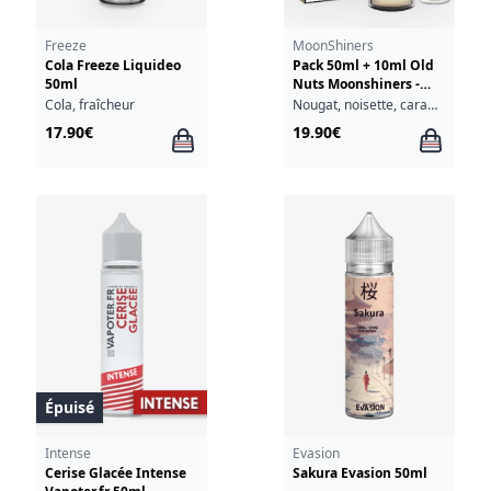
Freeze
MoonShiners
Cola Freeze Liquideo
Pack 50ml + 10ml Old
50ml
Nuts Moonshiners -
03mg
Cola, fraîcheur
Nougat, noisette, caramel
17.90€
19.90€
Épuisé
Intense
Evasion
Cerise Glacée Intense
Sakura Evasion 50ml