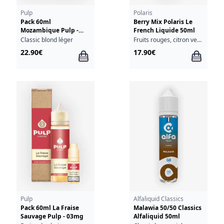
Pulp
Polaris
Pack 60ml
Berry Mix Polaris Le
Mozambique Pulp -
French Liquide 50ml
06mg
Classic blond léger
Fruits rouges, citron vert, fraîcheur
22.90€
17.90€
Pulp
Alfaliquid Classics
Pack 60ml La Fraise
Malawia 50/50 Classics
Sauvage Pulp - 03mg
Alfaliquid 50ml