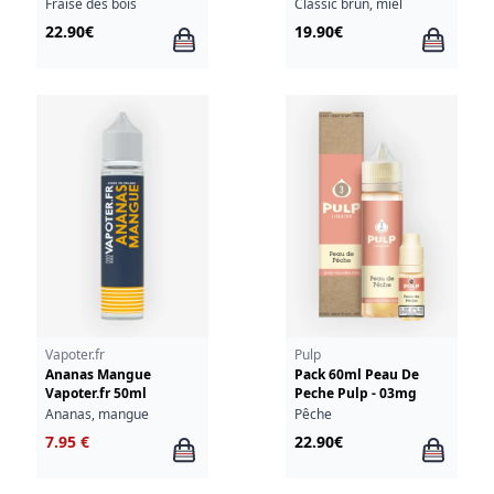
Fraise des bois
Classic brun, miel
22.90€
19.90€
Vapoter.fr
Pulp
Ananas Mangue
Pack 60ml Peau De
Vapoter.fr 50ml
Peche Pulp - 03mg
Ananas, mangue
Pêche
7.95 €
22.90€