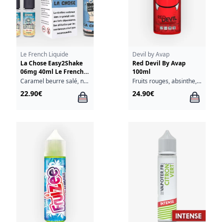
Le French Liquide
Devil by Avap
La Chose Easy2Shake
Red Devil By Avap
06mg 40ml Le French
100ml
Liquide
Caramel beurre salé, noisette, café, noix de pécan, vanille
Fruits rouges, absinthe, réglisse
22.90€
24.90€