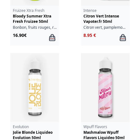
Fruizee Xtra Fresh
Intense
Bloody Summer Xtra
Citron Vert Intense
Fresh Fruizee 50ml
Vapoter.fr 50ml
Bonbon, fruits rouges, raisin, cassis
Citron vert, pamplemousse, agrume
16.90€
8.95 €
Evolution
Wpuff Flavors
Jolie Blonde Liquideo
Mashmalow Wpuff
Evolution 50ml
Flavors Liquideo 50ml