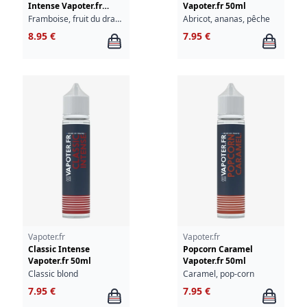
Intense Vapoter.fr
Vapoter.fr 50ml
50ml
Framboise, fruit du dragon, violette
Abricot, ananas, pêche
8.95 €
7.95 €
Vapoter.fr
Vapoter.fr
Classic Intense
Popcorn Caramel
Vapoter.fr 50ml
Vapoter.fr 50ml
Classic blond
Caramel, pop-corn
7.95 €
7.95 €