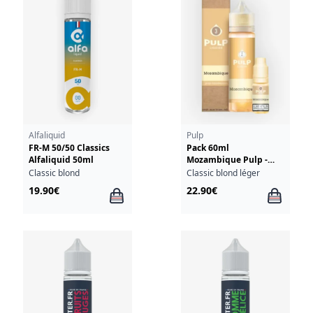
Alfaliquid
Pulp
FR-M 50/50 Classics
Pack 60ml
Alfaliquid 50ml
Mozambique Pulp -
03mg
Classic blond
Classic blond léger
19.90€
22.90€