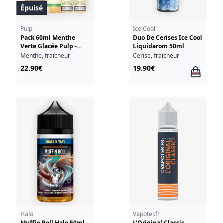
Épuisé
Pulp
Ice Cool
Pack 60ml Menthe
Duo De Cerises Ice Cool
Verte Glacée Pulp -
Liquidarom 50ml
06mg
Menthe, fraîcheur
Cerise, fraîcheur
22.90€
19.90€
Halo
Vapoter.fr
Muffin Roll Halo 50ml
L'Original Classic