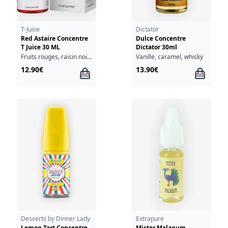
T-Juice
Dictator
Red Astaire Concentre
Dulce Concentre
T Juice 30 ML
Dictator 30ml
Fruits rouges, raisin noir, anis, eucalyptus, menthol
Vanille, caramel, whisky
12.90€
13.90€
Desserts by Dinner Lady
Extrapure
Lemon Tart Concentre
Mister Malagum