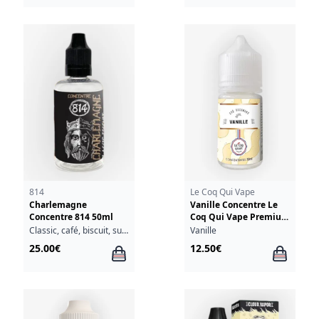
814
Le Coq Qui Vape
Charlemagne
Vanille Concentre Le
Concentre 814 50ml
Coq Qui Vape Premium
30ml
Classic, café, biscuit, sucre roux
Vanille
25.00€
12.50€