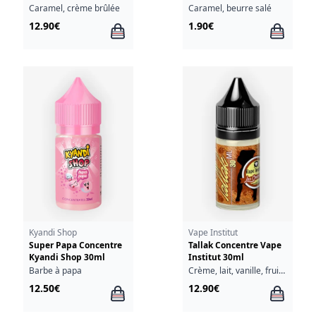
30ml
10ml
Caramel, crème brûlée
Caramel, beurre salé
12.90€
1.90€
Kyandi Shop
Vape Institut
Super Papa Concentre
Tallak Concentre Vape
Kyandi Shop 30ml
Institut 30ml
Barbe à papa
Crème, lait, vanille, fruits à coque
12.50€
12.90€