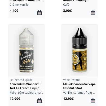
Concentré Solubarôme
Aromes Extradiy
30ml
Extrapure 10ml
Crème, vanille
Café
4.40€
3.90€
Le French Liquide
Vape Institut
Concentrés Wonderful
Mallok Concentre Vape
Tart Le French Liquide
Institut 30ml
30ml
Poire, pâte sablée, amande, caramel
Vanille, caramel, fruits à coque
12.90€
12.90€