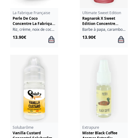
La Fabrique Française
Ultimate Sweet Edition
Perle De Coco
Ragnarok X Sweet
Concentre La Fabrique
Edition Concentre
Francaise 30ml
Ultimate A&L 30ml
Riz, crème, noix de coco, sucre glace
Barbe à papa, carambole, fruits rouges
13.90€
13.90€
Solubarôme
Extrapure
Vanilla Custard
Mister Black Coffee