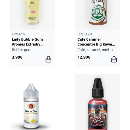
Extradiy
Big Kawa
Lady Bubble Gum
Cafe Caramel
Aromes Extradiy
Concentre Big Kawa
Extrapure 10ml
O'Jlab 30ml
Bubble gum
Café, caramel, miel, gaufrette
3.90€
12.90€