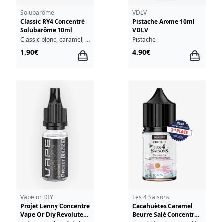
Solubarôme
VDLV
Classic RY4 Concentré
Pistache Arome 10ml
Solubarôme 10ml
VDLV
Classic blond, caramel, vanille
Pistache
1.90€
4.90€
Vape or DIY
Les 4 Saisons
Projet Lenny Concentre
Cacahuètes Caramel
Vape Or Diy Revolute
Beurre Salé Concentré