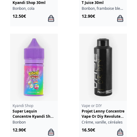
Kyandi Shop 30ml
T Juice 30ml
Bonbon, cola
Bonbon, framboise bleue, mûre
12.50€
12.90€
Kyandi Shop
Vape or DIY
Super Lequin
Projet Lenny Concentre
Concentre Kyandi Shop
Vape Or Diy Revolute
30ml
30ml
Bonbon
Crème, vanille, céréales
12.90€
16.50€