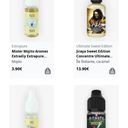
Extrapure
Ultimate Sweet Edition
Mister Mojito Aromes
Jiraya Sweet Edition
Extradiy Extrapure
Concentre Ultimate
10ml
A&L 30ml
Mojito
Île flottante, caramel
3.90€
13.90€