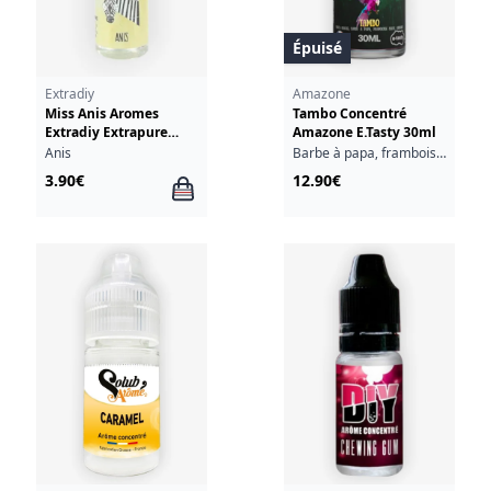
Épuisé
Extradiy
Amazone
Miss Anis Aromes
Tambo Concentré
Extradiy Extrapure
Amazone E.Tasty 30ml
10ml
Anis
Barbe à papa, framboise bleue, fruits rouges, grenade, fraîcheur
3.90€
12.90€