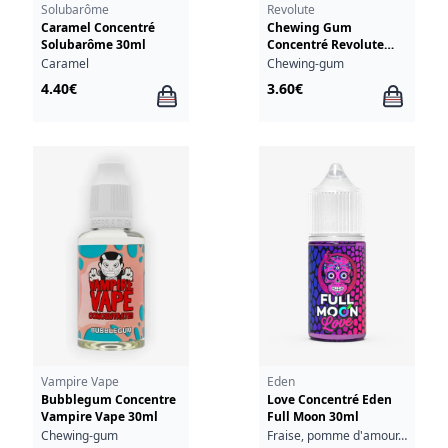
Solubarôme
Revolute
Caramel Concentré
Chewing Gum
Solubarôme 30ml
Concentré Revolute
10ml
Caramel
Chewing-gum
4.40€
3.60€
Vampire Vape
Eden
Bubblegum Concentre
Love Concentré Eden
Vampire Vape 30ml
Full Moon 30ml
Chewing-gum
Fraise, pomme d'amour, fraîcheur