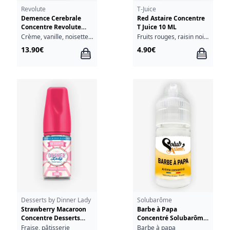
Revolute
T-Juice
Demence Cerebrale
Red Astaire Concentre
Concentre Revolute
T Juice 10 ML
30ml
Crème, vanille, noisette, crème anglaise
Fruits rouges, raisin noir, eucalyptus, anis, menthol
13.90€
4.90€
Desserts by Dinner Lady
Solubarôme
Strawberry Macaroon
Barbe à Papa
Concentre Desserts
Concentré Solubarôme
Dinner Lady 30ml
30ml
Fraise, pâtisserie
Barbe à papa