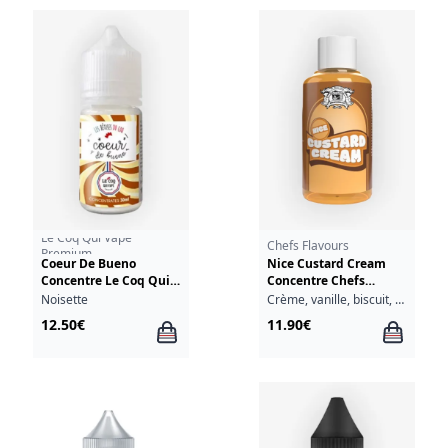
Le Coq Qui Vape
Chefs Flavours
Premium
Coeur De Bueno
Nice Custard Cream
Concentre Le Coq Qui
Concentre Chefs
Vape Premium 30ml
Flavours 30ml
Noisette
Crème, vanille, biscuit, noix de coco
12.50€
11.90€