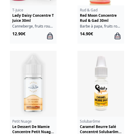
T-Juice
Rud & Gad
Lady Daisy Concentre T
Red Moon Concentre
Juice 30ml
Rud & Gad 30ml
Canneberge, fruits rouges, grenade, vanille
Barbe à papa, fruits rouges, fraîcheur
12.90€
14.90€
Petit Nuage
Solubarôme
Le Dessert De Mamie
Caramel Beurre Salé
Concentre Petit Nuage
Concentré Solubarôme