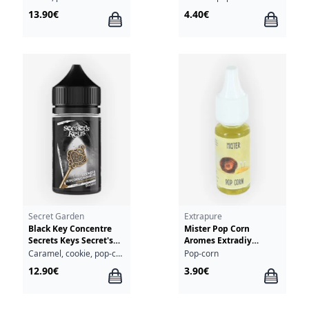
13.90€
4.40€
Secret Garden
Extrapure
Black Key Concentre
Mister Pop Corn
Secrets Keys Secret's
Aromes Extradiy
Lab 30ml
Extrapure 10ml
Caramel, cookie, pop-corn
Pop-corn
12.90€
3.90€