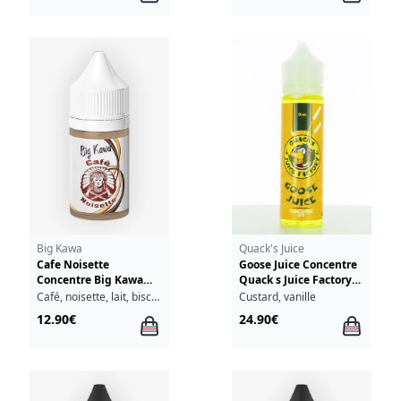
Big Kawa
Quack's Juice
Cafe Noisette
Goose Juice Concentre
Concentre Big Kawa
Quack s Juice Factory
O'Jlab 30ml
60ml
Café, noisette, lait, biscuit, miel
Custard, vanille
12.90€
24.90€