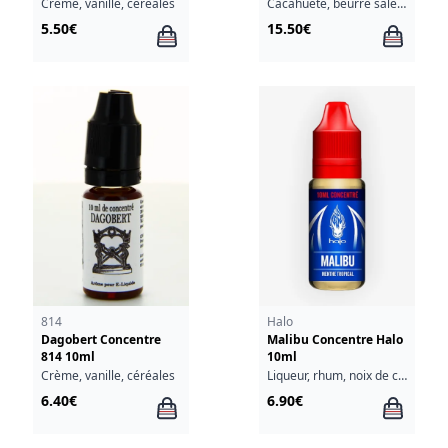
10ml
Les 4 Saisons Protect
Crème, vanille, céréales
Cacahuète, beurre salé, caramel
30ml
5.50€
15.50€
814
Halo
Dagobert Concentre
Malibu Concentre Halo
814 10ml
10ml
Crème, vanille, céréales
Liqueur, rhum, noix de coco, ananas, sucre
6.40€
6.90€