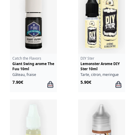
Catch the Flavors
DIY Ster
Giant Swing arome The
Lemonster Arome DIY
Fuu 10ml
Ster 10ml
Gâteau, fraise
Tarte, citron, meringue
7.90€
5.90€