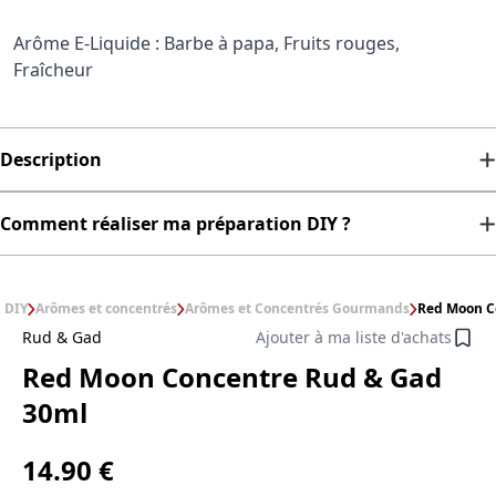
Arôme E-Liquide : Barbe à papa, Fruits rouges,
Fraîcheur
Description
Comment réaliser ma préparation DIY ?
DIY
Arômes et concentrés
Arômes et Concentrés Gourmands
Red Moon C
Rud & Gad
Ajouter à ma liste d'achats
Red Moon Concentre Rud & Gad
30ml
14.90 €