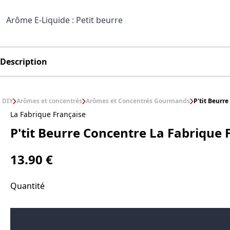
Arôme E-Liquide : Petit beurre
Description
DIY
Arômes et concentrés
Arômes et Concentrés Gourmands
P'tit Beurr
La Fabrique Française
P'tit Beurre Concentre La Fabrique 
13.90 €
Quantité