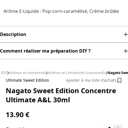
Arôme E-Liquide : Pop-corn-caramélisé, Crème brûlée
Description
Comment réaliser ma préparation DIY ?
DIY
Arômes et concentrés
Arômes et Concentrés Gourmands
Nagato Swee
Ultimate Sweet Edition
Ajouter à ma liste d'achats
Nagato Sweet Edition Concentre
Ultimate A&L 30ml
13.90 €