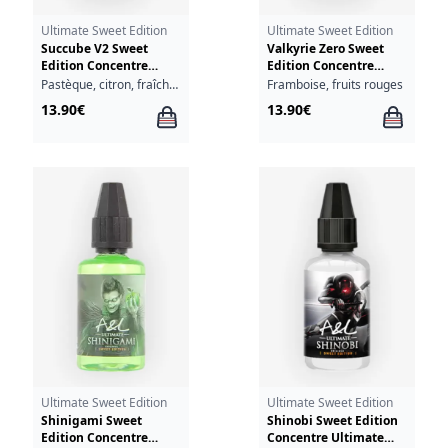
Ultimate Sweet Edition
Ultimate Sweet Edition
Succube V2 Sweet
Valkyrie Zero Sweet
Edition Concentre
Edition Concentre
Ultimate A&L 30ml
Ultimate A&L 30ml
Pastèque, citron, fraîcheur
Framboise, fruits rouges
13.90€
13.90€
Ultimate Sweet Edition
Ultimate Sweet Edition
Shinigami Sweet
Shinobi Sweet Edition
Edition Concentre
Concentre Ultimate