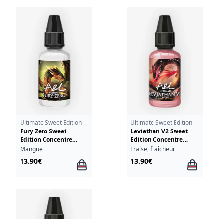
Ultimate Sweet Edition
Ultimate Sweet Edition
Fury Zero Sweet
Leviathan V2 Sweet
Edition Concentre
Edition Concentre
Ultimate A&L 30ml
Ultimate A&L 30ml
Mangue
Fraise, fraîcheur
13.90€
13.90€