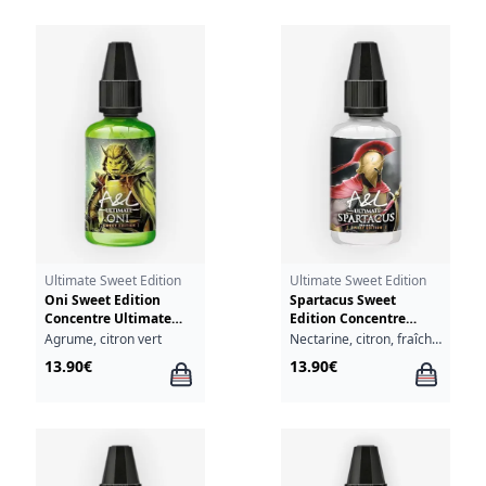
Ultimate Sweet Edition
Ultimate Sweet Edition
Oni Sweet Edition
Spartacus Sweet
Concentre Ultimate
Edition Concentre
A&L 30ml
Ultimate A&L 30ml
Agrume, citron vert
Nectarine, citron, fraîcheur
13.90€
13.90€