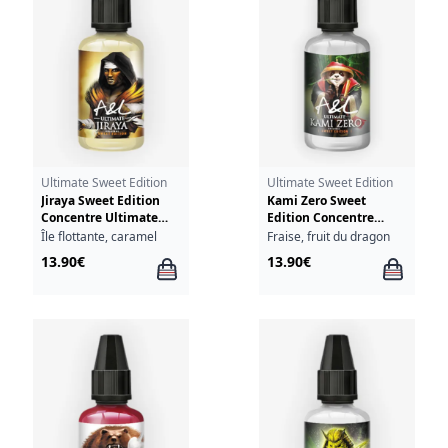
Ultimate Sweet Edition
Ultimate Sweet Edition
Jiraya Sweet Edition
Kami Zero Sweet
Concentre Ultimate
Edition Concentre
A&L 30ml
Ultimate A&L 30ml
Île flottante, caramel
Fraise, fruit du dragon
13.90€
13.90€