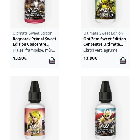
Ultimate Sweet Edition
Ultimate Sweet Edition
Ragnarok Primal Sweet
Oni Zero Sweet Edition
Edition Concentre
Concentre Ultimate
Ultimate A&L 30ml
A&L 30ml
Fraise, framboise, mûre, myrtille, cassis, mangue, fraîcheur
Citron vert, agrume
13.90€
13.90€