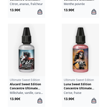
A&L 30ml
A&L 30ml
Citron, ananas, fraîcheur
Menthe poivrée
13.90€
13.90€
Ultimate Sweet Edition
Ultimate Sweet Edition
Alucard Sweet Edition
Luna Sweet Edition
Concentre Ultimate
Concentre Ultimate
A&L 30ml
A&L 30ml
Milkshake, vanille, caramel, biscuit
Cerise, fraise
13.90€
13.90€