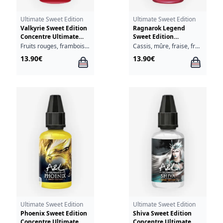
Ultimate Sweet Edition
Ultimate Sweet Edition
Valkyrie Sweet Edition
Ragnarok Legend
Concentre Ultimate
Sweet Edition
A&L 30ml
Concentre Ultimate
Fruits rouges, framboise, fraîcheur
Cassis, mûre, fraise, framboise, myrtille, ananas, fraîcheur
A&L 30ml
13.90€
13.90€
Ultimate Sweet Edition
Ultimate Sweet Edition
Phoenix Sweet Edition
Shiva Sweet Edition
Concentre Ultimate
Concentre Ultimate