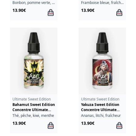
Ultimate A&L 30ml
A&L 30ml
Bonbon, pomme verte, fraîcheur
Framboise bleue, fraîcheur
13.90€
13.90€
Ultimate Sweet Edition
Ultimate Sweet Edition
Bahamut Sweet Edition
Yakuza Sweet Edition
Concentre Ultimate
Concentre Ultimate
A&L 30ml
A&L 30ml
Thé, pêche, kiwi, menthe
Ananas, litchi, fraîcheur
13.90€
13.90€