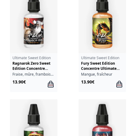
Ultimate Sweet Edition
Ultimate Sweet Edition
Ragnarok Zero Sweet
Fury Sweet Edition
Edition Concentre
Concentre Ultimate
Ultimate A&L 30ml
A&L 30ml
Fraise, mûre, framboise, myrtille, cassis
Mangue, fraîcheur
13.90€
13.90€