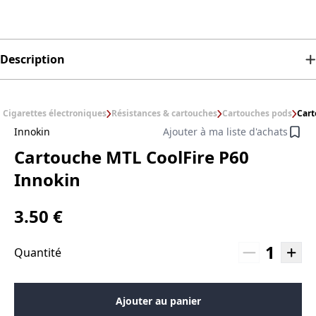
Description
Cigarettes électroniques
Résistances & cartouches
Cartouches pods
Cart
Innokin
Ajouter à ma liste d'achats
Cartouche MTL CoolFire P60
Innokin
3.50 €
1
Quantité
Ajouter au panier