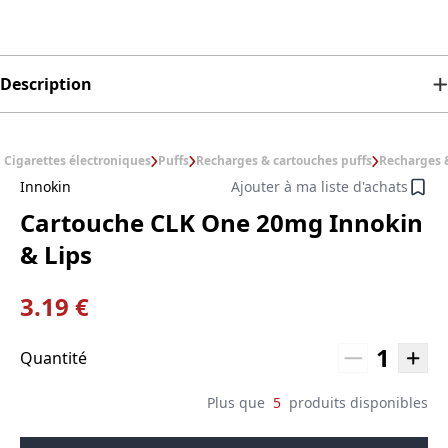
Description
Cigarettes électroniques
Puffs
Recharges & cartouches puffs
Recharges &
Innokin
Ajouter à ma liste d'achats
Cartouche CLK One 20mg Innokin
& Lips
3.19 €
1
Quantité
Plus que
5
produits disponibles