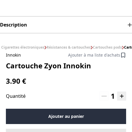
Description
Cigarettes électroniques
Résistances & cartouches
Cartouches pods
Cart
Innokin
Ajouter à ma liste d'achats
Cartouche Zyon Innokin
3.90 €
1
Quantité
Ajouter au panier