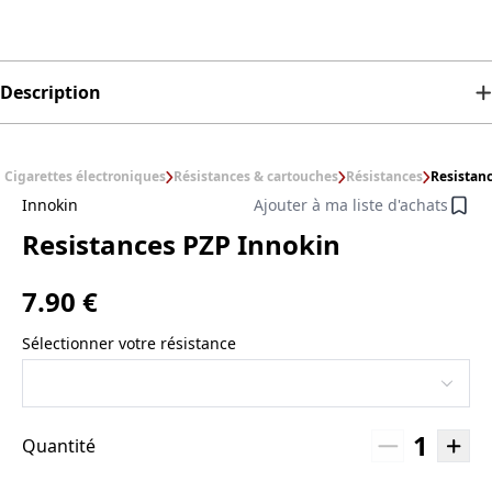
Description
Cigarettes électroniques
Résistances & cartouches
Résistances
Resistan
Innokin
Ajouter à ma liste d'achats
Resistances PZP Innokin
7.90 €
Sélectionner votre résistance
1
Quantité