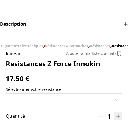
Description
Cigarettes électroniques
Résistances & cartouches
Résistances
Resistanc
Innokin
Ajouter à ma liste d'achats
Resistances Z Force Innokin
17.50 €
Sélectionner votre résistance
1
Quantité