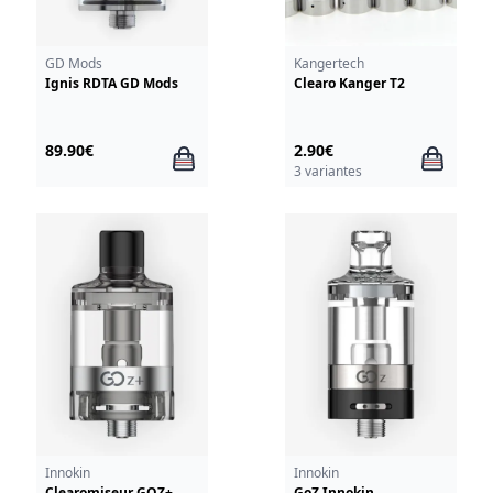
GD Mods
Kangertech
Ignis RDTA GD Mods
Clearo Kanger T2
89.90€
2.90€
3 variantes
Innokin
Innokin
Clearomiseur GOZ+
GoZ Innokin