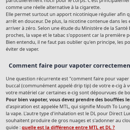
particulièrement nocif pour le corps. C'est principaleme
comme une réelle alternative à la cigarette.
Elle permet surtout un apport nicotinique régulier afin 
arrêt en douceur. De plus, la nicotine contenue dans les 
arriver à zéro. Selon une étude du Ministère de la Santé
proches, la vape et le tabac s'opposent car la première 
Bien entendu, il ne faut pas oublier qu'en principe, les
éviter de vaper.
Comment faire pour vapoter correctemen
Une question récurrente est "comment faire pour vaper ?
buccal (communément appelé drip tip) de votre e-cig à v
votre matériel car certaines e-cig sont dépourvues de b
Pour bien vapoter, vous devez prendre des bouffées le
d'aspiration est appelée MTL, qui signifie Mouth To Lun
la vape. L'autre type d'inhalation est le DL pour Direct
souhaitent produire de gros nuages et s'adonner au clo
guide :
quelle est la différence entre MTL et DL ?