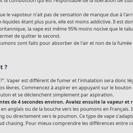
nt la combustion qui est responsable de la libération de su
que le vapoteur n'ait pas de sensation de manque due à l'arr
e-liquides étant plus pure, elle est moins addictive. Il est 
 britannique, la vape est même 95% moins nocive que le tabac
permet de quitter le second.
 poumons sont faits pour absorber de l'air et non de la fumé
t ?
". Vaper est différent de fumer et l'inhalation sera donc
os lèvres. Commencez à aspirer en appuyant sur le bouton d
outon et se déclenchent simplement par aspiration.
ntes de 4 secondes environ. Avalez ensuite la vapeur et 
g en anglais ou de la bouche vers les poumons en Français
 Lung ou directement vers le poumon. Ce type de vape s'adap
ud chasing. Pour mieux comprendre les différences entre ce