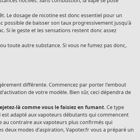
bstances nocives. Sans combustion, la vape se pose
êt. Le dosage de nicotine est donc essentiel pour un
donc possible de baisser son taux progressivement jusqu'à
. Si le geste et les sensations restent donc assez
e ou toute autre substance. Si vous ne fumez pas donc,
 légèrement différente. Commencez par porter l'embout
'activation de votre modèle. Bien sûr, ceci dépendra de
rejetez-là comme vous le faisiez en fumant
. Ce type
. Il est adapté aux vapoteurs débutants qui commencent
te au contraire aux vapoteurs plus confirmés qui
s deux modes d'aspiration, Vapoter.fr vous a préparé un