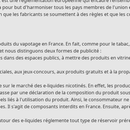
, est une réglementation européenne qui encadre l'ensemble
 a pour but d'harmoniser tous les pays membres de l'union
afin que les fabricants se soumettent à des règles et que le
its du vapotage en France. En fait, comme pour le tabac, il e
, et nous distinguons deux formes de publicité :
ges dans des espaces publics, à mettre des produits en vitri
ciales, aux jeux-concours, aux produits gratuits et à la pro
ur le marché des e-liquides nicotinés. En effet, les produc
passe par une déclaration de la composition du produit sous 
els liés à l'utilisation du produit. Ainsi, le consommateur
s. Il s'agit de composants interdits en France. Ensuite, ap
 autour des e-liquides réglemente tout type de réservoir pré