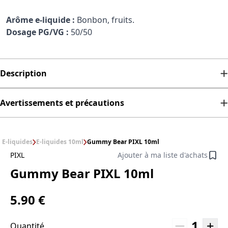
Arôme e-liquide :
Bonbon, fruits.
Dosage PG/VG :
50/50
Description
Avertissements et précautions
E-liquides
E-liquides 10ml
Gummy Bear PIXL 10ml
PIXL
Ajouter à ma liste d'achats
Gummy Bear PIXL 10ml
5.90 €
1
Quantité