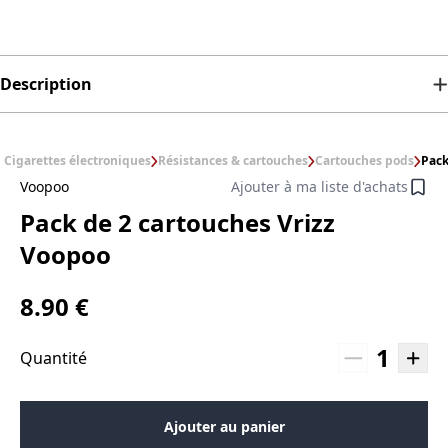
Description
Cigarettes électroniques
Résistances & cartouches
Cartouches pods
Pack
Voopoo
Ajouter à ma liste d'achats
Pack de 2 cartouches Vrizz
Voopoo
8.90 €
1
Quantité
Ajouter au panier