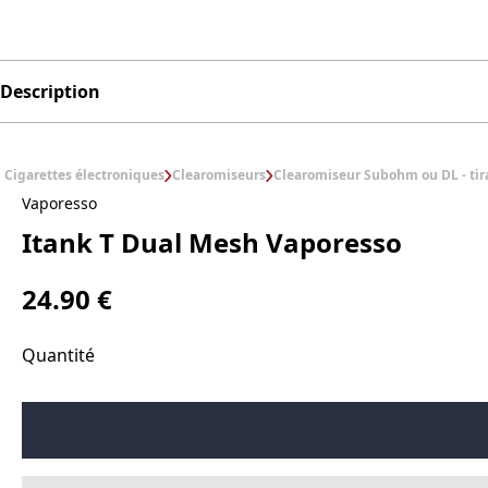
Description
Cigarettes électroniques
Clearomiseurs
Clearomiseur Subohm ou DL - tir
Vaporesso
Itank T Dual Mesh Vaporesso
24.90 €
Quantité