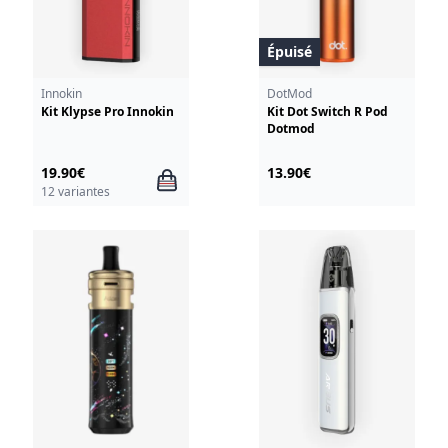
Épuisé
Innokin
DotMod
Kit Klypse Pro Innokin
Kit Dot Switch R Pod
Dotmod
19.90€
13.90€
12 variantes