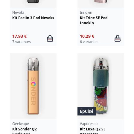
Nevoks
Innokin
Kit Feelin 3 Pod Nevoks
Kit Trine SE Pod
Innokin
17.93 €
10.29 €
7 variantes
6 variantes
Épuisé
Geekvape
Vaporesso
Kit Sonder Q2
Kit Luxe Q2 SE