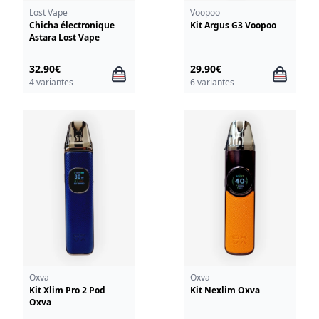
Lost Vape
Voopoo
Chicha électronique
Kit Argus G3 Voopoo
Astara Lost Vape
32.90€
29.90€
4 variantes
6 variantes
Oxva
Oxva
Kit Xlim Pro 2 Pod
Kit Nexlim Oxva
Oxva