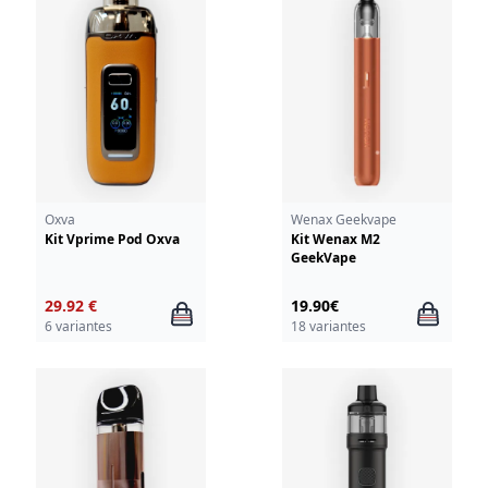
Oxva
Wenax Geekvape
Kit Vprime Pod Oxva
Kit Wenax M2
GeekVape
29.92 €
19.90€
6 variantes
18 variantes