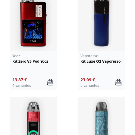
Yooz
Vaporesso
Kit Zero V5 Pod Yooz
Kit Luxe Q2 Vaporesso
13.87 €
23.99 €
4 variantes
5 variantes