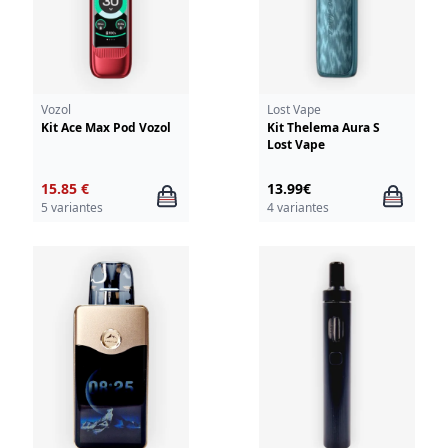
Vozol
Lost Vape
Kit Ace Max Pod Vozol
Kit Thelema Aura S
Lost Vape
15.85 €
13.99€
5 variantes
4 variantes