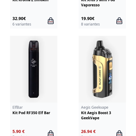
Vaporesso
32.90€
19.90€
6 variantes
8 variantes
ElfBar
Aegis Geekvape
Kit Pod RF350 Elf Bar
Kit Aegis Boost 3
GeekVape
5.90 €
26.94 €