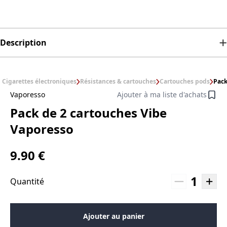
Description
Cigarettes électroniques
Résistances & cartouches
Cartouches pods
Pack
Vaporesso
Ajouter à ma liste d'achats
Pack de 2 cartouches Vibe
Vaporesso
9.90 €
1
Quantité
Ajouter au panier