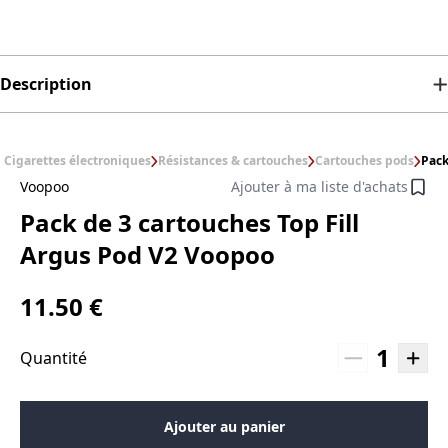
Description
Cigarettes électroniques
Résistances & cartouches
Cartouches pods
Pack
Voopoo
Ajouter à ma liste d'achats
Pack de 3 cartouches Top Fill
Argus Pod V2 Voopoo
11.50 €
1
Quantité
Ajouter au panier