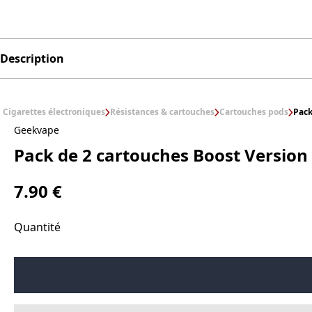
Description
Cigarettes électroniques
Résistances & cartouches
Cartouches pods
Pack
Geekvape
Pack de 2 cartouches Boost Versio
7.90 €
Quantité