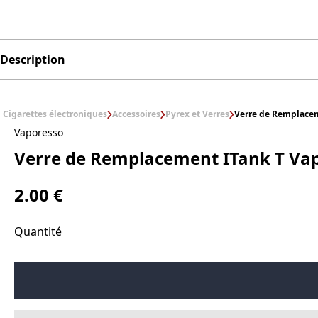
Description
Cigarettes électroniques
Accessoires
Pyrex et Verres
Verre de Remplacem
Vaporesso
Verre de Remplacement ITank T Va
2.00 €
Quantité