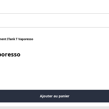
ent ITank T Vaporesso
poresso
Ajouter au panier