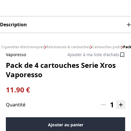
Description
Cigarettes électroniques
Résistances & cartouches
Cartouches pods
Pack
Vaporesso
Ajouter à ma liste d'achats
Pack de 4 cartouches Serie Xros
Vaporesso
11.90 €
1
Quantité
Ajouter au panier