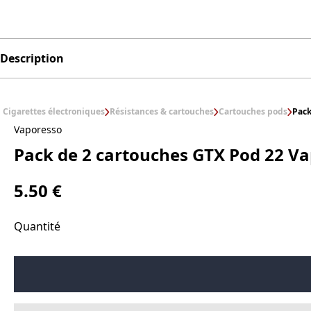
Description
Cigarettes électroniques
Résistances & cartouches
Cartouches pods
Pack
Vaporesso
Pack de 2 cartouches GTX Pod 22 V
5.50 €
Quantité