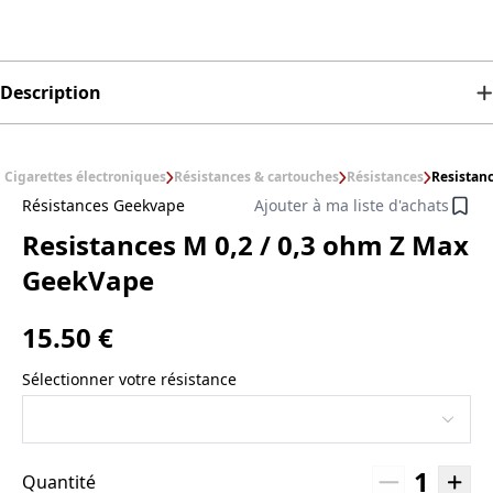
Description
Cigarettes électroniques
Résistances & cartouches
Résistances
Resistan
Résistances Geekvape
Ajouter à ma liste d'achats
Resistances M 0,2 / 0,3 ohm Z Max
GeekVape
15.50 €
Sélectionner votre résistance
1
Quantité