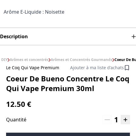
Arôme E-Liquide : Noisette
Description
DIY
Arômes et concentrés
Arômes et Concentrés Gourmands
Coeur De B
Le Coq Qui Vape Premium
Ajouter à ma liste d'achats
Coeur De Bueno Concentre Le Coq
Qui Vape Premium 30ml
12.50 €
1
Quantité