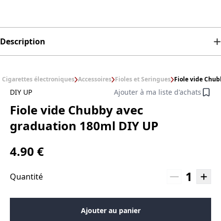
Description
Cigarettes électroniques
Accessoires
Fioles et Seringues
Fiole vide Chu
DIY UP
Ajouter à ma liste d'achats
Fiole vide Chubby avec
graduation 180ml DIY UP
4.90 €
1
Quantité
Ajouter au panier