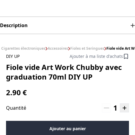
Description
Cigarettes électroniques
Accessoires
Fioles et Seringues
Fiole vide Art 
DIY UP
Ajouter à ma liste d'achats
Fiole vide Art Work Chubby avec
graduation 70ml DIY UP
2.90 €
1
Quantité
Ajouter au panier