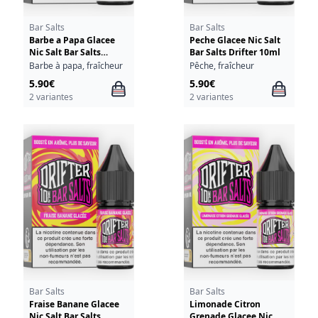
Bar Salts
Bar Salts
Barbe a Papa Glacee
Peche Glacee Nic Salt
Nic Salt Bar Salts
Bar Salts Drifter 10ml
Drifter 10ml
Barbe à papa, fraîcheur
Pêche, fraîcheur
5.90€
5.90€
2 variantes
2 variantes
Bar Salts
Bar Salts
Fraise Banane Glacee
Limonade Citron
Nic Salt Bar Salts
Grenade Glacee Nic