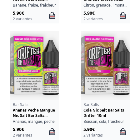
Drifter 10ml
Salt Bar Salts Drifter
Banane, fraise, fraîcheur
Citron, grenade, limonade, fraîcheur
10ml
5.90€
5.90€
2 variantes
2 variantes
Bar Salts
Bar Salts
Ananas Peche Mangue
Cola Nic Salt Bar Salts
Nic Salt Bar Salts
Drifter 10ml
Drifter 10ml
Ananas, mangue, pêche
Boisson, cola, fraîcheur
5.90€
5.90€
2 variantes
2 variantes