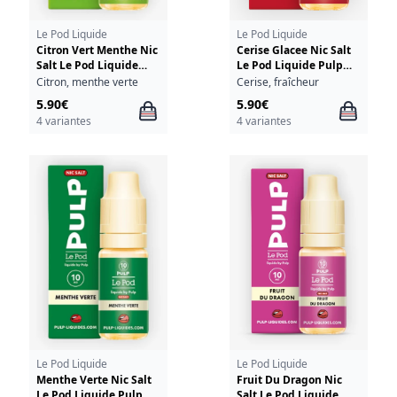
Le Pod Liquide
Le Pod Liquide
Citron Vert Menthe Nic
Cerise Glacee Nic Salt
Salt Le Pod Liquide
Le Pod Liquide Pulp
Pulp 10ml
10ml
Citron, menthe verte
Cerise, fraîcheur
5.90€
5.90€
4 variantes
4 variantes
Le Pod Liquide
Le Pod Liquide
Menthe Verte Nic Salt
Fruit Du Dragon Nic
Le Pod Liquide Pulp
Salt Le Pod Liquide