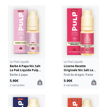
Le Pod Liquide
Le Pod Liquide
Barbe A Papa Nic Salt
Licorne Recette
Le Pod Liquide Pulp
Originale Nic Salt Le
10ml
Pod Liquide Pulp 10ml
Barbe à papa
Fruit du dragon, fraise
5.90€
5.90€
2 variantes
4 variantes