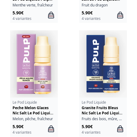
10ml
Pulp 10ml
Menthe verte, fraîcheur
Fruit du dragon
5.90€
5.90€
4 variantes
4 variantes
Le Pod Liquide
Le Pod Liquide
Peche Melon Glaces
Granite Fruits Bleus
Nic Salt Le Pod Liquide
Nic Salt Le Pod Liquide
Pulp 10ml
Pulp 10ml
Melon, pêche, fraîcheur
Fruits des bois, mûre, myrtille, fraîcheur
5.90€
5.90€
4 variantes
4 variantes