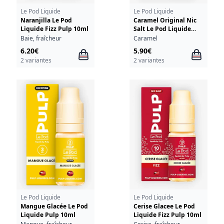
Le Pod Liquide
Le Pod Liquide
Naranjilla Le Pod
Caramel Original Nic
Liquide Fizz Pulp 10ml
Salt Le Pod Liquide
Pulp 10ml
Baie, fraîcheur
Caramel
6.20€
5.90€
2 variantes
2 variantes
Le Pod Liquide
Le Pod Liquide
Mangue Glacée Le Pod
Cerise Glacee Le Pod
Liquide Pulp 10ml
Liquide Fizz Pulp 10ml