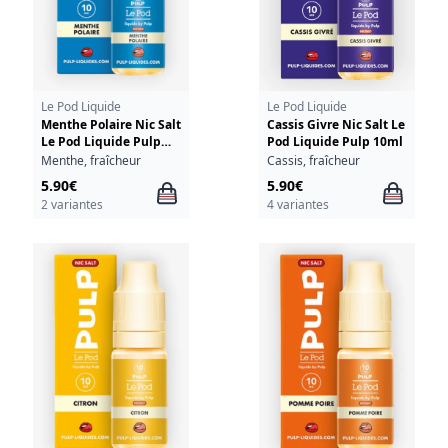
Le Pod Liquide
Le Pod Liquide
Menthe Polaire Nic Salt
Cassis Givre Nic Salt Le
Le Pod Liquide Pulp
Pod Liquide Pulp 10ml
10ml
Menthe, fraîcheur
Cassis, fraîcheur
5.90€
5.90€
2 variantes
4 variantes