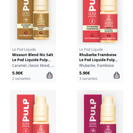
Le Pod Liquide
Le Pod Liquide
Missouri Blend Nic Salt
Rhubarbe Framboise
Le Pod Liquide Pulp
Le Pod Liquide Pulp
10ml
10ml
Caramel, classic blond, fruits à coque
Rhubarbe, framboise
5.90€
5.90€
2 variantes
3 variantes