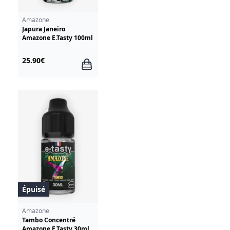
Amazone
Japura Janeiro
Amazone E.Tasty 100ml
25.90€
Épuisé
Amazone
Tambo Concentré
Amazone E.Tasty 30ml