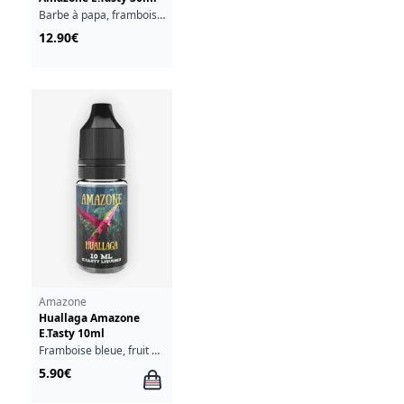
Barbe à papa, framboise bleue, fruits rouges, grenade, fraîcheur
12.90€
Amazone
Huallaga Amazone
E.Tasty 10ml
Framboise bleue, fruit du dragon, goyave, limonade, mûre
5.90€