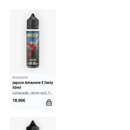
Amazone
Japura Amazone E.Tasty
50ml
Limonade, citron vert, fruits rouges, cassis
18.90€