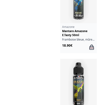
Amazone
Mantaro Amazone
E.Tasty 50ml
Framboise bleue, mûre, myrtille, baie de goji, fruits rouges
18.90€