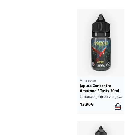
Amazone
Japura Concentre
Amazone E.Tasty 30ml
Limonade, citron vert, cassis, fruits rouges, fraîcheur
13.90€