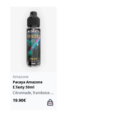
Amazone
Pacaya Amazone
E.Tasty 50ml
Citronnade, framboise bleue, litchi
19.90€