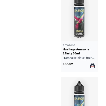
Amazone
Huallaga Amazone
E.Tasty 50ml
Framboise bleue, fruit du dragon, goyave, limonade, mûre
18.90€