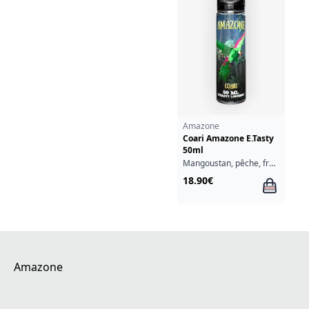
Amazone
Coari Amazone E.Tasty
50ml
Mangoustan, pêche, framboise, fraîcheur
18.90€
Amazone