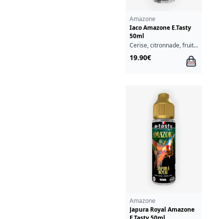
Amazone
Iaco Amazone E.Tasty
50ml
Cerise, citronnade, fruits rouges
19.90€
Amazone
Japura Royal Amazone
E.Tasty 50ml