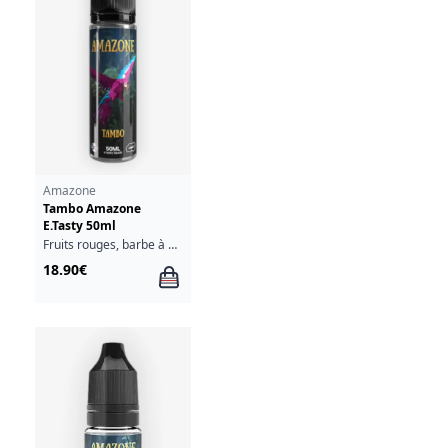
Amazone
Tambo Amazone
E.Tasty 50ml
Fruits rouges, barbe à papa, framboise bleue, grenade, fraîcheur
18.90€