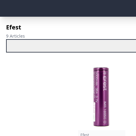
Efest
9 Articles
Efest