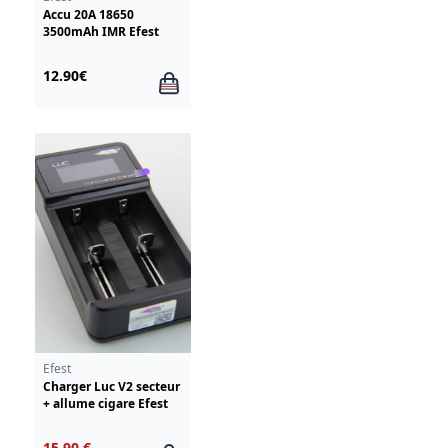
Accu 20A 18650
3500mAh IMR Efest
12.90€
Efest
Charger Luc V2 secteur
+ allume cigare Efest
15.90 €