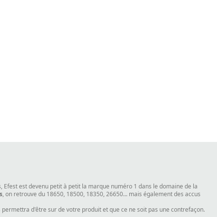
us, Efest est devenu petit à petit la marque numéro 1 dans le domaine de la
s
, on retrouve du 18650, 18500, 18350, 26650... mais également des accus
ermettra d'être sur de votre produit et que ce ne soit pas une contrefaçon.