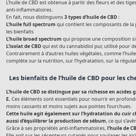
L’huile de CBD est obtenue à partir des fleurs et des tig
anti-inflammatoires.
En fait, nous distinguons
3 types d’huile de CBD
:
L’huile full spectrum
qui contient les composants de la 
les bienfaits
L’huile broad spectrum
qui propose une composition simi
L’isolat de CBD
qui est du cannabidiol pur, utilisé pour d
Contrairement à d’autres huiles végétales, comme l’huile
complète sur la nutrition, sur l’hydratation, sur la régulat
Les bienfaits de l’huile de CBD pour les c
L’huile de CBD se distingue par sa richesse en acides g
E.
Ces éléments sont essentiels pour nourrir en profondeur 
moins cassants et moins sujets aux pointes fourchues.
Cette huile agit également sur l’hydratation du cuir 
aussi d’équilibrer la production de sébum
, ce qui s’av
Grâce à ses propriétés anti-inflammatoires,
l’huile de C
Elle agit sur les récepteurs cutanés pour soulager les irr