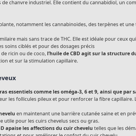
es de chanvre industriel. Elle contient du cannabidiol, un c
plante, notamment les cannabinoïdes, des terpènes et une t
laire mais sans trace de THC. Elle est idéale pour ceux qui
es soins ciblés et pour des dosages précis
 de ricin ou de coco,
l’huile de CBD agit sur la structure d
ion et sur la stimulation capillaire.
heveux
ras essentiels
comme les oméga-3, 6 et 9, ainsi que par s
les follicules pileux et pour renforcer la fibre capillaire.
chevelu
en maintenant une barrière cutanée saine et en pré
ère utile pour les cuirs chevelus secs ou gras.
BD apaise les affections du cuir chevelu
telles que les déma
itations et pour améliorer le confort du cuir chevelu.