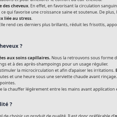
se des cheveux
. En effet, en favorisant la circulation sangu
, ce qui favorise une croissance saine et soutenue. De plus,
x liée au stress
.
Elle rend ces derniers plus brillants, réduit les frisottis, app
cheveux ?
es aux soins capillaires.
Nous la retrouvons sous forme d’
ings et à des après-shampoings pour un usage régulier.
stimuler la microcirculation et afin d’apaiser les irritations.
nutes et une heure sous une serviette chaude avant rinçage
pointes.
, de la chauffer légèrement entre les mains avant application 
ité ?
el de choisir un produit de qualité. Il est donc préférable d’
o